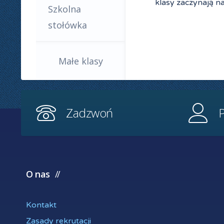
klasy zaczynają n
Szkolna
stołówka
Małe klasy
Zadzwoń
P
O nas
Kontakt
Zasady rekrutacji