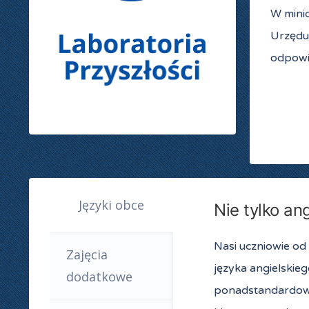
W minio
Urzędu
odpowia
Języki obce
Nie tylko ang
Nasi uczniowie od 
Zajęcia
języka angielskie
dodatkowe
ponadstandardowej