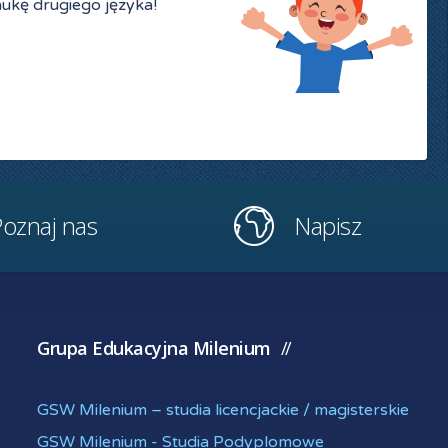
aukę drugiego języka!
oznaj nas
Napisz
Grupa Edukacyjna Milenium
GSW Milenium – studia licencjackie / magisterskie
GSW Milenium - Studia Podyplomowe