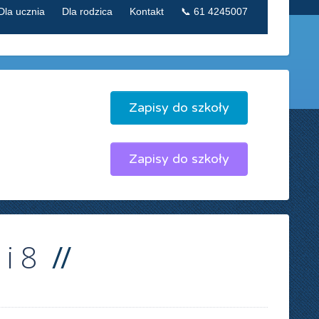
Dla ucznia
Dla rodzica
Kontakt
📞 61 4245007
Zapisy do szkoły
Zapisy do szkoły
 i 8